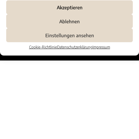
Akzeptieren
Ablehnen
Impressum
Datenschutzerklärung
Cookie-Richtlinie (EU)
Einstellungen ansehen
© 2026 Rechtsanwalt Helmut Schwarz - Höchstadt an der Aisch –
Webseite
Cookie-Richtlinie
Datenschutzerklärung
Impressum
von rotgelb | Erlangen