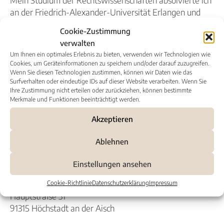
Mein Studium der Rechtswissenschaften absolvierte ich
an der Friedrich-Alexander-Universität Erlangen und
das darauf folgende Referendariat am
Cookie-Zustimmung
Oberlandesgericht Nürnberg.
verwalten
Um Ihnen ein optimales Erlebnis zu bieten, verwenden wir Technologien wie
Im Jahr 1995 wurde ich zum Rechtsanwalt zugelassen.
Cookies, um Geräteinformationen zu speichern und/oder darauf zuzugreifen.
Im selben Jahr begann ich meine Tätigkeit als Justiziar
Wenn Sie diesen Technologien zustimmen, können wir Daten wie das
beim Landratsamt Hoyerswerda.
Surfverhalten oder eindeutige IDs auf dieser Website verarbeiten. Wenn Sie
Ihre Zustimmung nicht erteilen oder zurückziehen, können bestimmte
1997 gündete ich sodann meine Rechtsanwaltskanzlei in
Merkmale und Funktionen beeinträchtigt werden.
Wittichenau.
Akzeptieren
Seit 1999 führe ich den Titel Fachanwalt für
Ablehnen
Verwaltungsrecht.
Im Jahr 2022 gründete ich meine neue
Einstellungen ansehen
Rechtsanwaltskanzlei in Höchstadt an der Aisch.
Cookie-Richtlinie
Datenschutzerklärung
Impressum
Hauptstraße 31
91315 Höchstadt an der Aisch