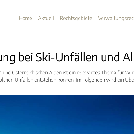
Home
Aktuell
Rechtsgebiete
Verwaltungsrec
ng bei Ski-Unfällen und Al
 und Österreichischen Alpen ist ein relevantes Thema für Wint
olchen Unfällen entstehen können. Im Folgenden wird ein Über