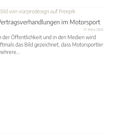
Immissi
Vertragsverhandlungen im Motorsport
Strecke
Immissi
17. März 2025
n der Öffentlichkeit und in den Medien wird
ftmals das Bild gezeichnet, dass Motorsportler
Motocross
ehrere...
Deutschl
viele Bet
nicht wiss